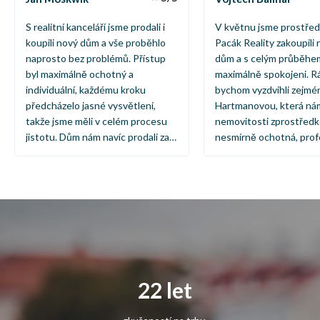
S realitní kanceláří jsme prodali i
V květnu jsme prostřed
koupili nový dům a vše proběhlo
Pacák Reality zakoupili 
naprosto bez problémů. Přístup
dům a s celým průběhem
byl maximálně ochotný a
maximálně spokojeni. R
individuální, každému kroku
bychom vyzdvihli zejmé
předcházelo jasné vysvětlení,
Hartmanovou, která ná
takže jsme měli v celém procesu
nemovitosti zprostředko
jistotu. Dům nám navíc prodali za
nesmírně ochotná, profe
vyšší cenu, než jsme sami
vždy připravená poradit
očekávali a to jsme měli dosti
s jakýmkoli dotazem. Dík
komplikovanou výchozí situaci.
přístupu proběhl celý p
Skvělá zkušenost od začátku až do
hladce, rychle a bez zb
konce – určitě doporučuji.
stresu. Pacák Reality 
čistým svědomím dopor
kdo hledají spolehlivéh
při prodeji či koupi nemo
22 let