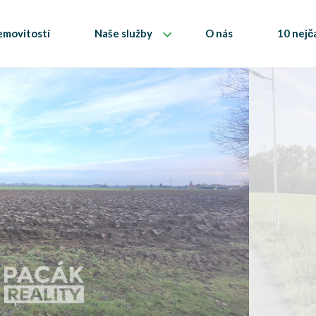
emovitostí
Naše služby
O nás
10 nejč