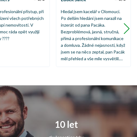
rofesionální přístup, při
Hledal jsem kacelář v Olomouci.
řízení všech potřebných
Po delším hledání jsem narazil na
oupí nemovitosti. V
inzerát od pana Pacáka.
oc ráda opět využijí
Bezproblémová, jasná, stručná,
y ????
přímá a profesionální komunikace
a domluva. Žádné nejasnosti, když
jsem se na něco zeptal, pan Pacák
měl přehled a vše mile vysvětlil.
Vše klaplo velmi rychle, jako
zákazník jsem nadmíru spokojen a
chci poděkovat, a určitě rád
doporučím dál. Děkuji za službu,
bylo mi ctí, ať se Vám daří.
10 let