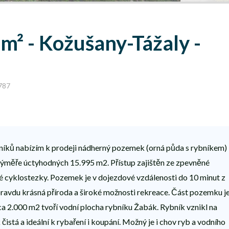
m² - Kožušany-Tážaly -
0787
níků nabízím k prodeji nádherný pozemek (orná půda s rybníkem)
ýměře úctyhodných 15.995 m2. Přístup zajištěn ze zpevněné
é cyklostezky. Pozemek je v dojezdové vzdálenosti do 10 minut z
pravdu krásná příroda a široké možnosti rekreace. Část pozemku j
cca 2.000 m2 tvoří vodní plocha rybníku Žabák. Rybník vznikl na
čistá a ideální k rybaření i koupání. Možný je i chov ryb a vodního