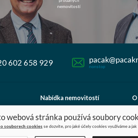
prodaných
nemovitostí
pacak@pacakre
20 602 658 929
nonstop
Nabídka nemovitostí
O
K prodeji
Kd
to webová stránka používá soubory cook
K pronájmu
Ko
 o souborech cookies
se dozvíte, pro jaké účely cookies využíváme a jak 
10 