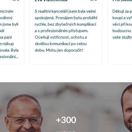
nictvím
S realitní kanceláří jsem byla velmi
Děkuji za p
rodinný
spokojená. Pronájem bytu proběhl
koupí a vy
 jsme byli
rychle, bez zbytečných komplikací
věcí při k
ádi
a s profesionálním přístupem.
budoucnu m
na paní
Oceňuji vstřícnost, ochotu a
vaše služb
m nákup
skvělou komunikaci po celou
vala. Byla
dobu. Mohu jen doporučit!
sionální a
 či pomoci
y jejímu
roces
ytečného
můžeme s
učit všem,
o partnera
vitosti.
+300