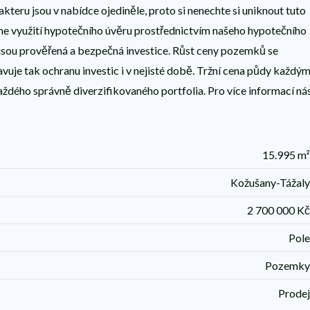
teru jsou v nabídce ojediněle, proto si nenechte si uniknout tuto
íme využití hypotečního úvěru prostřednictvím našeho hypotečního
sou prověřená a bezpečná investice. Růst ceny pozemků se
tavuje tak ochranu investic i v nejisté době. Tržní cena půdy každý
aždého správně diverzifikovaného portfolia. Pro více informací ná
15.995 m
Kožušany-Tážal
2 700 000 K
Pol
Pozemk
Prode