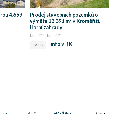
rou 4.659
Prodej stavebních pozemků o
výměře 13.391 m² v Kroměříži,
Horní zahrady
Kroměříž - Kroměříž
č
info v RK
PRODEJ
⭐ 5/5
⭐ 5/5
mers
Luděk Šálek