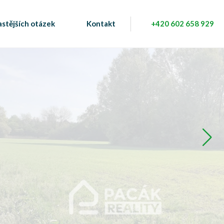
astějších otázek
Kontakt
+420 602 658 929
Máte zájem o nemovitost?
Kontaktujte nás
+420 775 684 004
hartmanova@pacakreality.cz
Bc. Zuzana Hartmanová
realitní makléř