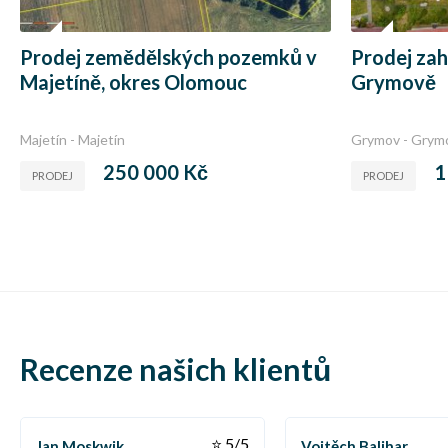
Prodej zemědělských pozemků v
Prodej zah
Majetíně, okres Olomouc
Grymově
Majetín - Majetín
Grymov - Grym
250 000 Kč
1
PRODEJ
PRODEJ
Recenze našich klientů
⭐ 5/5
Jan Moskwik
Vojtěch Balihar