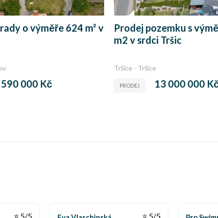
rady o výměře 624 m² v
Prodej pozemku s výmě
m2 v srdci Tršic
ov
Tršice - Tršice
 590 000 Kč
13 000 000 K
PRODEJ
⭐ 5/5
⭐ 5/5
Eva Vlaschinská
Pro Swim