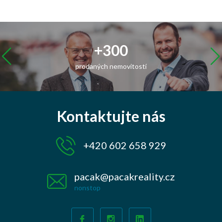
10 let
zkušeností na trhu
s realitami
Kontaktujte nás
+420 602 658 929
pacak@pacakreality.cz
nonstop