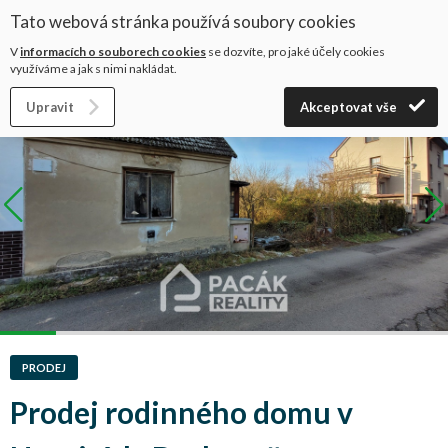
Tato webová stránka používá soubory cookies
+420 602 658 929
V
informacích o souborech cookies
se dozvíte, pro jaké účely cookies
využíváme a jak s nimi nakládat.
Úvod
Nabídka nemovitostí
Upravit
Akceptovat vše
PRODEJ
Prodej rodinného domu v