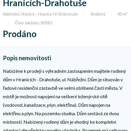
Hranicích-Drahotuše
Nábřežní, Hranice - Hranice IV-Drahotuše
Rodinný
40 m²
Číslo zakázky: 00582
Prodáno
Popis nemovitosti
Nabízíme k prodeji s výhradním zastoupením majitele rodinný
dům v Hranicích - Drahotuše, ul. Nábřežní. Dům je situován v
řadové residenční zástavbě ve velmi oblíbené části města. V
místě je možnost napojení na veškeré inženýrské sítě
(vodovod, kanalizace, plyn, elektřina). Dům napojen na
elektřinu a plyn. Na pozemku studna. Dům sestává ze dvou
místností. Nabízený rodinný dům je vhodný ke kompletní
adaptaci dle představ nového vlastníka. Pozemek má celkovou