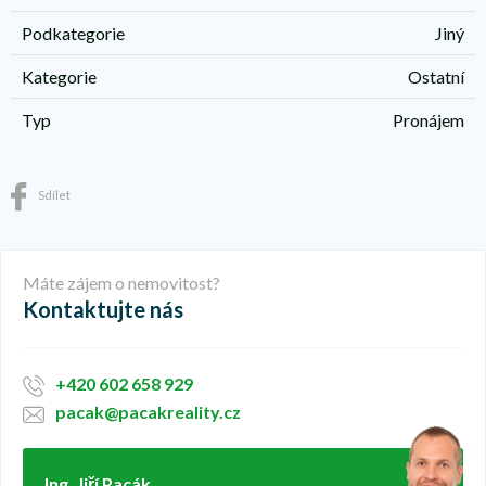
Podkategorie
Jiný
Kategorie
Ostatní
Typ
Pronájem
Sdílet
Máte zájem o nemovitost?
Kontaktujte nás
+420 602 658 929
pacak@pacakreality.cz
Ing. Jiří Pacák