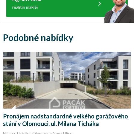
realitní makléř
Podobné nabídky
Pronájem nadstandardně velkého garážového
stání v Olomouci, ul. Milana Ticháka
Milana Ticháka, Olomouc - Nová Ulice