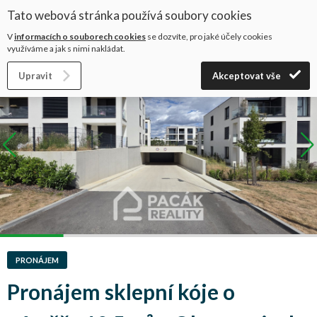
Tato webová stránka používá soubory cookies
+420 602 658 929
V
informacích o souborech cookies
se dozvíte, pro jaké účely cookies
využíváme a jak s nimi nakládat.
Úvod
Nabídka nemovitostí
Upravit
Akceptovat vše
PRONÁJEM
Pronájem sklepní kóje o