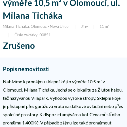
výměře 10,5 m² v Olomouci, ul.
Milana Ticháka
Milana Ticháka, Olomouc - Nová Ulice
Jiný
11 m²
Číslo zakázky: 00851
Zrušeno
Popis nemovitosti
Nabízíme k pronájmu sklepní kóji o výměře 10,5 m² v
Olomouci, Milana Ticháka. Jedná se o lokalitu za Žlutou halou,
též nazývanou Vilapark. Výhodou vysoké stropy. Sklepní kóje
je přístupné přes garážová vrata na dálkové ovládání nebo přes
společné prostory. K dispozici umývárna kol. Cena měsíčního
pronájmu 1.400Kč. V případě zájmu lze také pronajmout